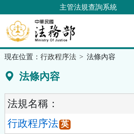
跳
主管法規查詢系統
到
主
要
內
容
::
現在位置：
行政程序法
法條內容
區
塊
法條內容
法規名稱：
行政程序法
英