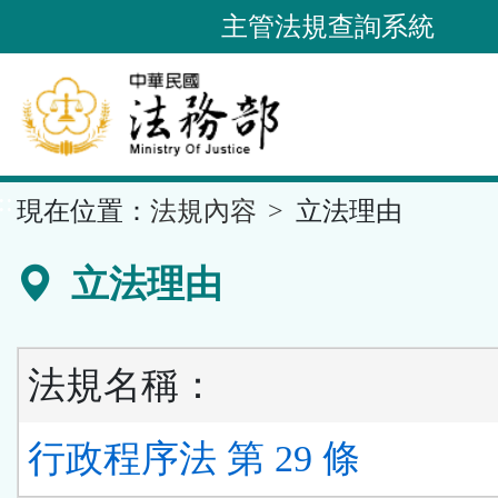
跳
主管法規查詢系統
到
主
要
內
容
::
現在位置：
法規內容
立法理由
區
塊
立法理由
法規名稱：
行政程序法 第 29 條