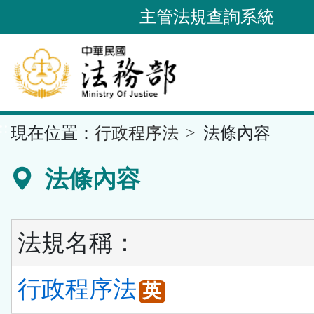
跳
主管法規查詢系統
到
主
要
內
容
::
現在位置：
行政程序法
法條內容
區
塊
法條內容
法規名稱：
行政程序法
英