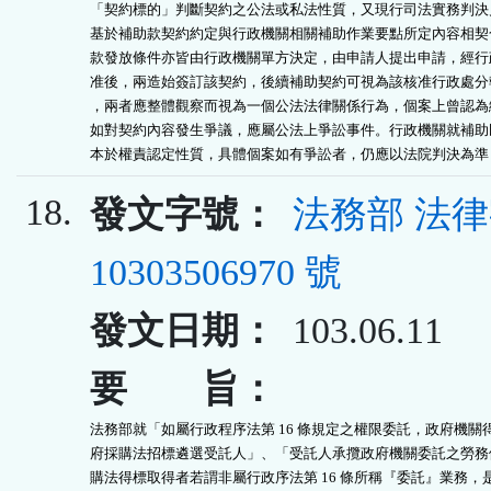
「契約標的」判斷契約之公法或私法性質，又現行司法實務判決見
基於補助款契約約定與行政機關相關補助作業要點所定內容相契合
款發放條件亦皆由行政機關單方決定，由申請人提出申請，經行政
准後，兩造始簽訂該契約，後續補助契約可視為該核准行政處分執
，兩者應整體觀察而視為一個公法法律關係行為，個案上曾認為締
如對契約內容發生爭議，應屬公法上爭訟事件。行政機關就補助民
本於權責認定性質，具體個案如有爭訟者，仍應以法院判決為準
18.
發文字號：
法務部 法
10303506970 號
發文日期：
103.06.11
要 旨：
法務部就「如屬行政程序法第 16 條規定之權限委託，政府機關得
府採購法招標遴選受託人」、「受託人承攬政府機關委託之勞務依
購法得標取得者若謂非屬行政序法第 16 條所稱『委託』業務，是