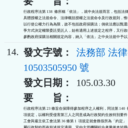
要 旨：
行政程序法第 138  條所稱「依法」，就中央法規而言，包括法律
具體授權之法規命令、法律概括授權之法規命令及行政規則，惟行
以行使公權力行為為限，故不包括政府採購法；倘依法應以甄選或
爭方式決定權限委託受託人，始有適用上述規定之程序，又行政機
參酌政府採購法相關規定內容，納入「依法」之中央法規中予以
14.
發文字號：
法務部 法
10503505950 號
發文日期：
105.03.30
要 旨：
行政程序法第 23 條旨在保障得參加程序之人權利，同法第 140  條
項規定，以權利受侵害第三人之同意成為行政契約生效特別要件，
工會與雇主依工會法第 36 條第 1  項規定就會務假所為「約定」
屬行政契約而有前述規定適用，宜由主管機關綜合考量後本於職