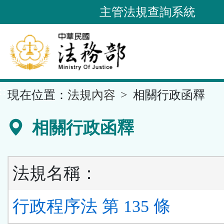
跳
主管法規查詢系統
到
主
要
內
容
::
現在位置：
法規內容
相關行政函釋
區
塊
相關行政函釋
法規名稱：
行政程序法 第 135 條