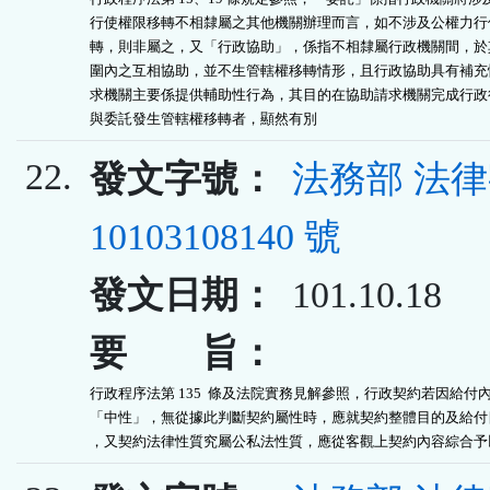
行使權限移轉不相隸屬之其他機關辦理而言，如不涉及公權力行使
轉，則非屬之，又「行政協助」，係指不相隸屬行政機關間，於其
圍內之互相協助，並不生管轄權移轉情形，且行政協助具有補充性
求機關主要係提供輔助性行為，其目的在協助請求機關完成行政行
與委託發生管轄權移轉者，顯然有別
22.
發文字號：
法務部 法
10103108140 號
發文日期：
101.10.18
要 旨：
行政程序法第 135  條及法院實務見解參照，行政契約若因給付內
「中性」，無從據此判斷契約屬性時，應就契約整體目的及給付目
，又契約法律性質究屬公私法性質，應從客觀上契約內容綜合予