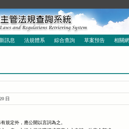
新訊息
法規體系
綜合查詢
草案預告
相關
20 日
有規定外，應公開以言詞為之。
