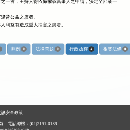
之一者，主持人得依職權或當事人之申請，決定全部或一

違背公益之虞者。

事人利益有造成重大損害之虞者。
判例
法律問題
行政函釋
相關法條
0
0
0
4
0
資訊安全政策
電話總機：(02)2191-0189