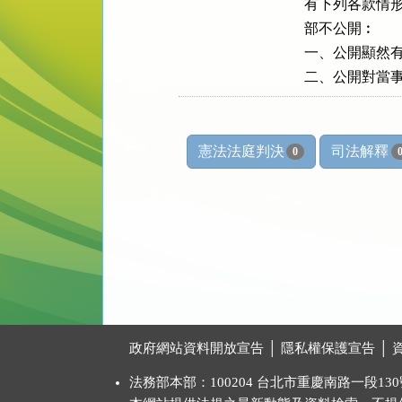
有下列各款情形
部不公開︰

一、公開顯然有
二、公開對當
憲法法庭判決
司法解釋
0
:::
政府網站資料開放宣告
│
隱私權保護宣告
│
法務部本部：100204 台北市重慶南路一段130號 