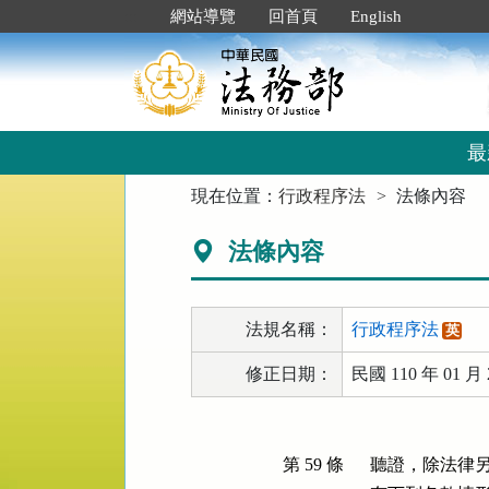
跳
:::
網站導覽
回首頁
English
到
主
要
內
容
區
最
塊
:::
現在位置：
行政程序法
法條內容
法條內容
法規名稱：
行政程序法
英
修正日期：
民國 110 年 01 月 
第 59 條
聽證，除法律另