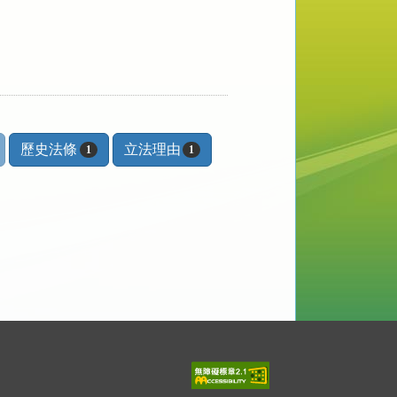
歷史法條
立法理由
1
1