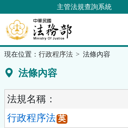
跳
主管法規查詢系統
到
主
要
內
容
::
現在位置：
行政程序法
法條內容
區
塊
法條內容
法規名稱：
行政程序法
英