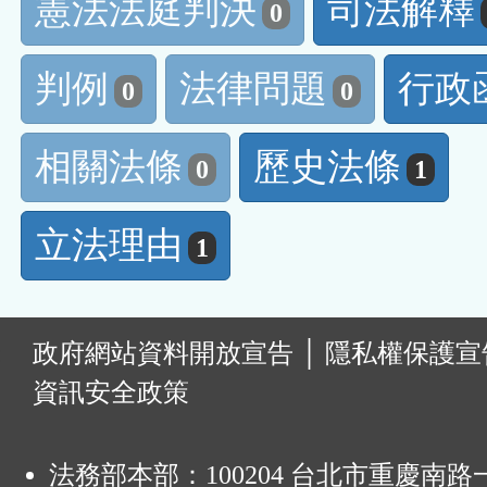
憲法法庭判決
司法解釋
0
判例
法律問題
行政
0
0
相關法條
歷史法條
0
1
立法理由
1
:
政府網站資料開放宣告
│
隱私權保護宣
資訊安全政策
法務部本部：100204 台北市重慶南路一