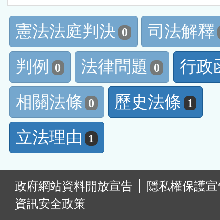
憲法法庭判決
司法解釋
0
判例
法律問題
行政
0
0
相關法條
歷史法條
0
1
立法理由
1
:
政府網站資料開放宣告
│
隱私權保護宣
資訊安全政策