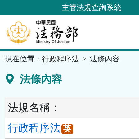
跳
主管法規查詢系統
到
主
要
內
容
::
現在位置：
行政程序法
法條內容
區
塊
法條內容
法規名稱：
行政程序法
英