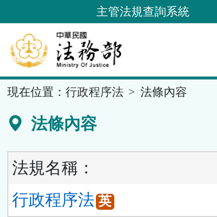
跳
主管法規查詢系統
到
主
要
內
容
::
現在位置：
行政程序法
法條內容
區
塊
法條內容
法規名稱：
行政程序法
英