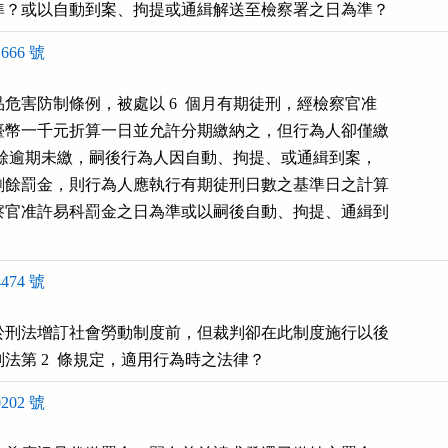
準？或以自動到案、拘提或通緝解送至檢察署之日為準？
666 號
危害防制條例，被處以 6  個月有期徒刑，經檢察官准

臺幣一千元折算一日並允許分期繳納之，但行為人卻僅繳

，其餘逾期未繳，嗣後行為人因自動、拘提、或通緝到案，

剩餘罰金，則行為人應執行有期徒刑日數之基準日之計算

察官准許易科罰金之日為準或以嗣後自動、拘提、通緝到

474 號
於刑法增訂社會勞動制度前，但裁判卻在此制度施行以後

法第 2  條規定，適用行為時之法律？
202 號