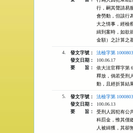
行，嗣其聲請易服
會勞動，但該行
大之情事，經檢
緝到案時，如欲
金額）之計算之
4.
發文字號：
法檢字第 1000803
發文日期：
100.06.17
要 旨：
依大法官釋字第 
釋放，倘若受刑
動，且經折算結果
5.
發文字號：
法檢字第 1000803
發文日期：
100.06.13
要 旨：
受刑人因犯有公
科罰金，惟其僅
人被緝獲，其卻