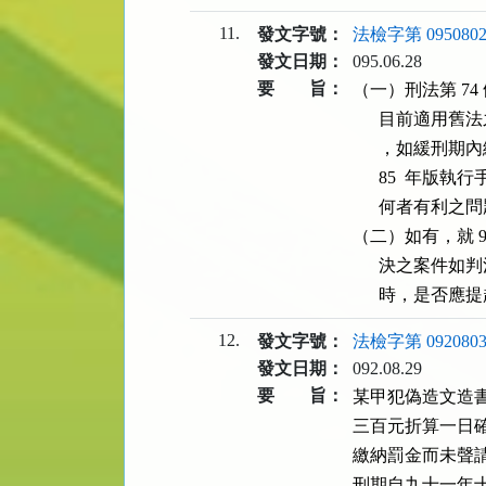
11.
發文字號：
法檢字第 0950802
發文日期：
095.06.28
要 旨：
（一）刑法第 74
      目前適
      ，如緩
      85  年
      何者有利之問
（二）如有，就 95 年
      決之案件
      時，是
12.
發文字號：
法檢字第 0920803
發文日期：
092.08.29
要 旨：
某甲犯偽造文造
三百元折算一日
繳納罰金而未聲
刑期自九十一年