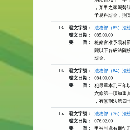
，某甲之家屬聲
予易科罰金，則
13.
發文字號：
法務部（85）法檢
發文日期：
085.00.00
要 旨：
檢察官准予易科
院以下各級法院
罰金。
14.
發文字號：
法務部（84）法檢
發文日期：
084.00.00
要 旨：
犯最重本刑三年
六條第一項加重
，有無刑法第四十
15.
發文字號：
法務部（76）法檢
發文日期：
076.02.00
要 旨：
甲被判處有期徒