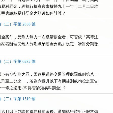
請易科罰金，經執行檢察官審核於九十一年十二月二日准

某甲應繳納易科罰金之額數如何計算？
（二）字第 2838 號
罰金案件，受刑人無力一次繳清罰金者，可否依「高等法

檢察署辦理受刑人分期繳納罰金要點」規定，准許分期繳

（二）字第 0282 號
以下有期徒刑之罪，因適用道路交通管理處罰條例第八十

其刑至二分之一，若為六個月以下有期徒刑或拘役之宣告

一條之適用 (即得否諭知易科罰金) ？
（二）字第 1519 號
刑六月以下並諭知得易科罰金後。通知執行時甲正服常備
