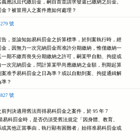
名義應訊且代繳罰金，嗣自首並請求發還已繳納之罰金。

罰金？被冒用人之案件應如何處理？
279 號
宣告，並諭知如易科罰金之折算標準，於到案執行時，經

罰金，因無力一次完納罰金而准許分期繳納，惟僅繳納一

延一期不繳而喪失分期繳納之許可，嗣某甲自動、拘提或

力一次完納罰金，問計算某甲尚應繳納之金額，刑期起算

到案准予易科罰金之日為準？或以自動到案、拘提通緝解

為準？
827 號
1  日之前判決適用舊法而得易科罰金之案件，於 95 年 7

始聲請易科罰金時，是否仍須受舊法規定「因身體、教育、

係或其他正當事由，執行顯有困難者」始得准易科罰金或

。