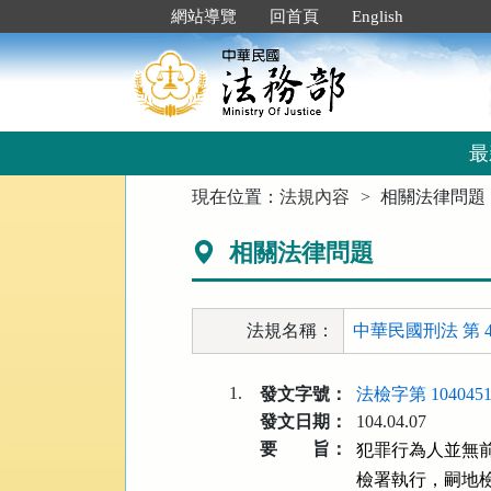
跳
:::
網站導覽
回首頁
English
到
主
要
內
容
區
最
塊
:::
現在位置：
法規內容
相關法律問題
相關法律問題
法規名稱：
中華民國刑法 第 4
1.
發文字號：
法檢字第 1040451
發文日期：
104.04.07
要 旨：
犯罪行為人並無前
檢署執行，嗣地