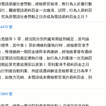
時聲請易服社會勞動，經檢察官核准，惟行為人於履行數

履行，爾後聲請易科罰金一次繳清。試問，行為人易科罰

，究為原聲請社會勞動之日亦或為聲請易科罰金之日？
4470 號
危險等 3  罪，經法院分別判處有期徒刑確定，並均諭

標準，其中第 1  罪於傳喚到案執行時，經檢察官准予

金，惟僅繳納一期罰金後即未再繳納，經地檢署發布通緝

規定聲請法院裁定應執行後，如行為人到案後一次完納罰

期起算究應追溯至以原第 1  罪到案准予易科罰金之日

執行刑後自動到案、拘提或通緝解送至檢察署之日為準？

後，如無力完納、未聲請或未獲檢察官准許易科罰金，則

5860 號
欺罪，經第一審法院判處有期徒刑 2  月確定並送交執
