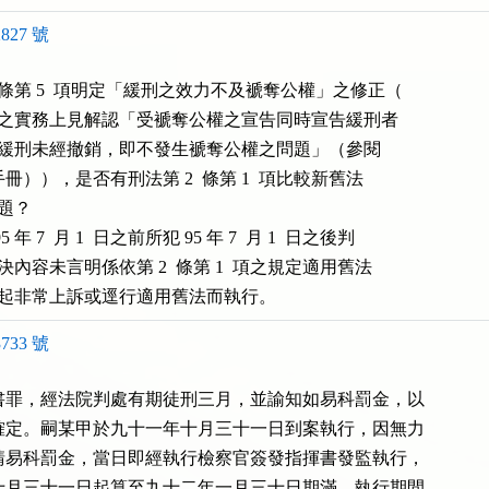
827 號
 條第 5  項明定「緩刑之效力不及褫奪公權」之修正（

用舊法之實務上見解認「受褫奪公權之宣告同時宣告緩刑者

刑期內緩刑未經撤銷，即不發生褫奪公權之問題」（參閱 

版執行手冊）），是否有刑法第 2  條第 1  項比較新舊法

題？

 7  月 1  日之前所犯 95 年 7  月 1  日之後判

如判決內容未言明係依第 2  條第 1  項之規定適用舊法

否應提起非常上訴或逕行適用舊法而執行。
733 號
書罪，經法院判處有期徒刑三月，並諭知如易科罰金，以

確定。嗣某甲於九十一年十月三十一日到案執行，因無力

請易科罰金，當日即經執行檢察官簽發指揮書發監執行，

十月三十一日起算至九十二年一月三十日期滿，執行期間
