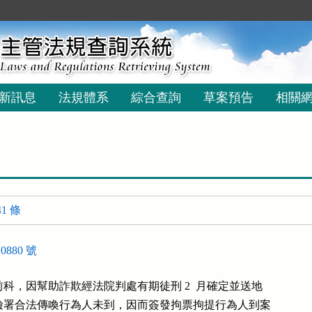
新訊息
法規體系
綜合查詢
草案預告
相關
1 條
0880 號
科，因幫助詐欺經法院判處有期徒刑 2  月確定並送地

檢署合法傳喚行為人未到，因而簽發拘票拘提行為人到案
