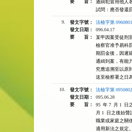
要 旨：
通緝犯冒用他人
試問：應否發還
9.
發文字號：
法檢字第 0960801
發文日期：
096.04.17
要 旨：
某甲因案受徒刑
檢察官准予易科
期罰金後，因遲
通緝到案，有能
究應追溯至以原
送至檢察署之日
10.
發文字號：
法檢字第 0950802
發文日期：
095.06.28
要 旨：
95  年 7  月 
月 1  日之後
職業或家庭之關
適用新法之規定