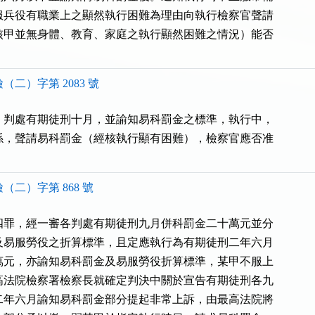
服兵役有職業上之顯然執行困難為理由向執行檢察官聲請

核甲並無身體、教育、家庭之執行顯然困難之情況）能否

（二）字第 2083 號
，判處有期徒刑十月，並諭知易科罰金之標準，執行中，

係，聲請易科罰金（經核執行顯有困難），檢察官應否准

（二）字第 868 號
四罪，經一審各判處有期徒刑九月併科罰金二十萬元並分

及易服勞役之折算標準，且定應執行為有期徒刑二年六月

萬元，亦諭知易科罰金及易服勞役折算標準，某甲不服上

高法院檢察署檢察長就確定判決中關於宣告有期徒刑各九

二年六月諭知易科罰金部分提起非常上訴，由最高法院將
