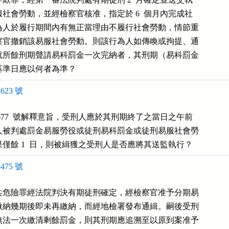
社會勞動，並經檢察官核准，指定於 6  個月內完成社

為人於履行期間內有無正當理由不履行社會勞動，情節重

察官撤銷該易服社會勞動。則該行為人如傳喚或拘提、通

就所餘刑期聲請易科罰金一次完納者，其刑期（易科罰金

基準日應以何者為準？
623 號
677  號解釋意旨，受刑人應於其刑期終了之當日之午前

人被判處罰金易服勞役或徒刑易科罰金或徒刑易服社會勞

僅餘 1  日，則被緝獲之受刑人是否應將其送監執行？
475 號
共危險罪經法院判決有期徒刑確定，經檢察官准予分期易

繳納幾期後即未再繳納，而經地檢署發布通緝。嗣後受刑

無法一次繳清剩餘罰金，則其刑期應追溯至以原到案准予
