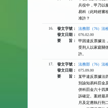
兵役中，甲乃以
易科（此時經審
准許？　
16.
發文字號：
法務部（76）法檢
發文日期：
076.02.00
要 旨：
甲因違反票據法
受刑人以家庭關
許。
17.
發文字號：
法務部（76）法檢
發文日期：
075.09.00
要 旨：
某甲違反票據法
別諭知易科罰金
併科罰金六十四
訴確定。案經最
月及定應執行刑