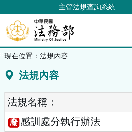
跳
主管法規查詢系統
到
主
要
內
容
::
現在位置：
法規內容
區
塊
法規內容
法規名稱：
感訓處分執行辦法
廢