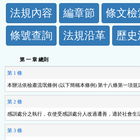
法
法規內容
編章節
條文檢
規
條號查詢
法規沿革
歷史
功
能
第 一 章 總則
按
第 1 條
鈕
本辦法依檢肅流氓條例 (以下簡稱本條例) 第十八條第一項規
區
第 2 條
感訓處分之執行，在使受感訓處分人改過遷善，適於社會生
第 3 條