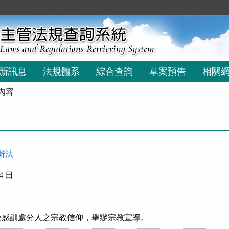
新訊息
法規體系
綜合查詢
草案預告
相關
內容
辦法
4 日
受感訓處分人之宗教信仰，舉辦宗教宣導。