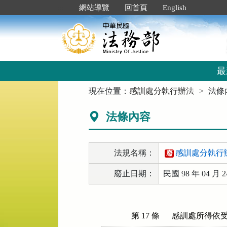
跳
:::
網站導覽
回首頁
English
到
主
要
內
容
區
最
塊
:::
現在位置：
感訓處分執行辦法
法條
法條內容
法規名稱：
感訓處分執行
廢
廢止日期：
民國 98 年 04 月 2
第 17 條
感訓處所得依