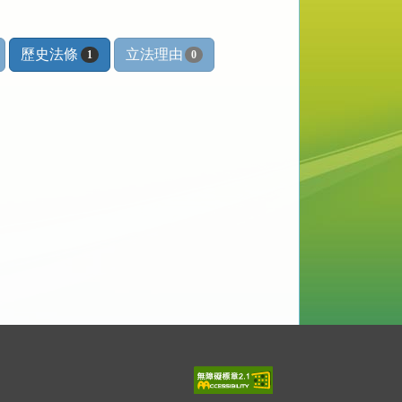
歷史法條
立法理由
1
0