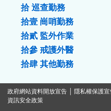
拾 巡查勤務
拾壹 崗哨勤務
拾貳 監外作業
拾參 戒護外醫
拾肆 其他勤務
:
政府網站資料開放宣告
│
隱私權保護宣
資訊安全政策