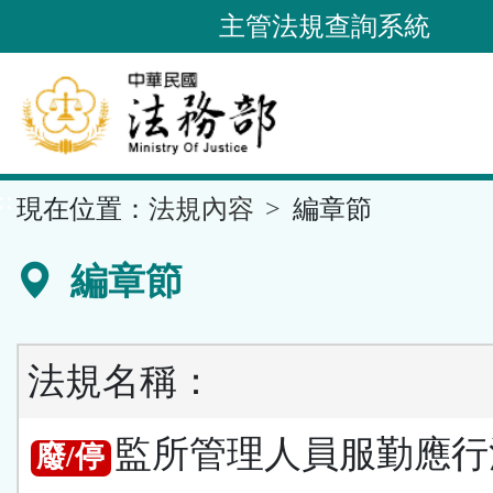
跳
主管法規查詢系統
到
主
要
內
容
::
現在位置：
法規內容
編章節
區
塊
編章節
法規名稱：
監所管理人員服勤應行
廢/停