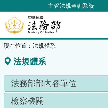
跳
主管法規查詢系統
到
主
要
內
容
::
現在位置：
法規體系
區
塊
法規體系
法務部部內各單位
檢察機關