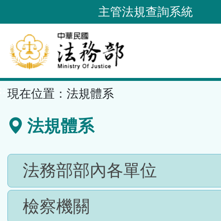
跳
主管法規查詢系統
到
主
要
內
容
::
現在位置：
法規體系
區
塊
法規體系
法務部部內各單位
檢察機關