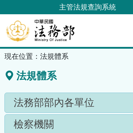
跳
主管法規查詢系統
到
主
要
內
容
::
現在位置：
法規體系
區
塊
法規體系
法務部部內各單位
檢察機關