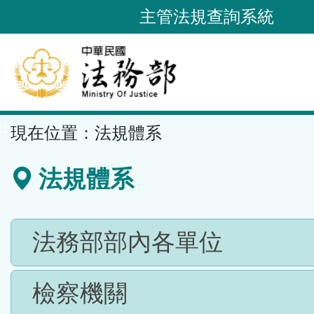
跳
主管法規查詢系統
到
主
要
內
容
::
現在位置：
法規體系
區
塊
法規體系
法務部部內各單位
檢察機關