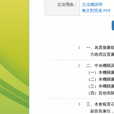
立法理由：
立法總說明
條文對照表.PDF
法
規
功
能
按
1
一、為貫徹廉能
鈕
    方政府
區
2
二、中央機關及
（一）本機關廉
（二）本機關廉
（三）本機關廉
（四）其他有
3
三、本會報置召
    副首長