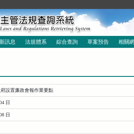
新訊息
法規體系
綜合查詢
草案預告
相關
政府設置廉政會報作業要點
04 日
08 日