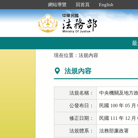
跳
:::
網站導覽
回首頁
English
到
主
要
內
容
區
最
塊
:::
現在位置：
法規內容
法規內容
法規名稱：
中央機關及地方
公發布日：
民國 100 年 05 月 
修正日期：
民國 111 年 12 月 
法規體系：
法務部廉政署