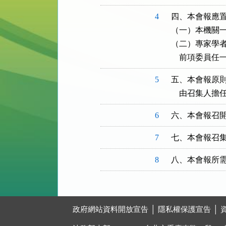
4
四、本會報應置
（一）本機關一
（二）專家學者
    前項委
5
五、本會報原則
    由召集
6
六、本會報召
7
七、本會報召
8
八、本會報所
:::
政府網站資料開放宣告
│
隱私權保護宣告
│