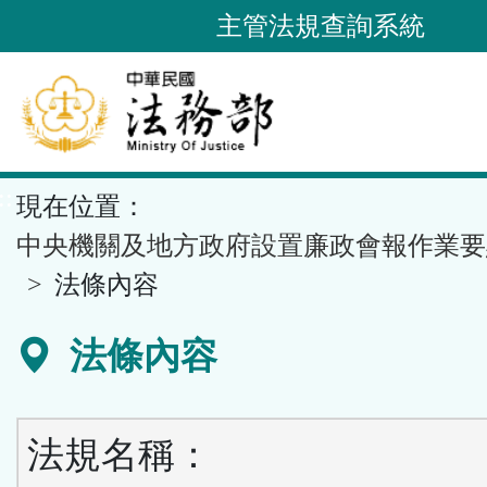
跳
主管法規查詢系統
到
主
要
內
容
::
現在位置：
區
塊
中央機關及地方政府設置廉政會報作業要
法條內容
法條內容
法規名稱：