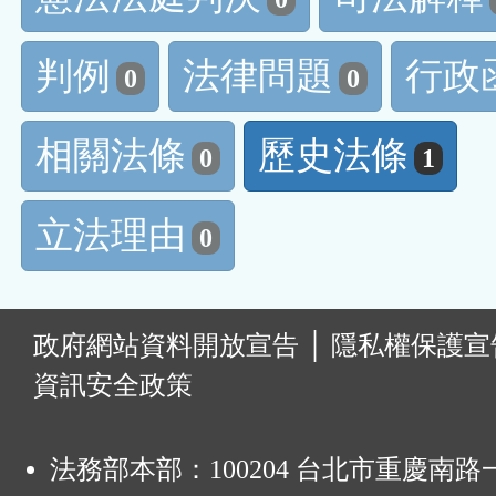
判例
法律問題
行政
0
0
相關法條
歷史法條
0
1
立法理由
0
:
政府網站資料開放宣告
│
隱私權保護宣
資訊安全政策
法務部本部：100204 台北市重慶南路一