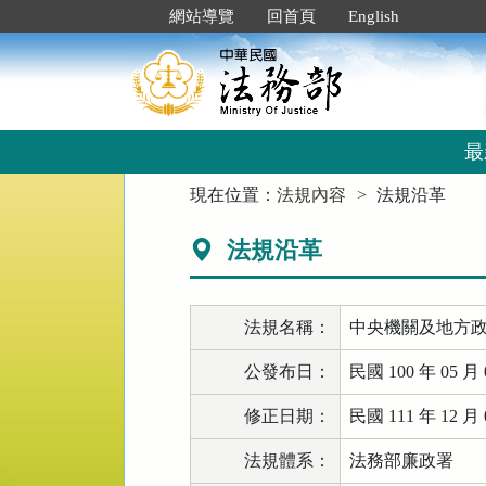
跳
:::
網站導覽
回首頁
English
到
主
要
內
容
區
最
塊
:::
現在位置：
法規內容
法規沿革
法規沿革
法規名稱：
中央機關及地方
公發布日：
民國 100 年 05 月 
修正日期：
民國 111 年 12 月 
法規體系：
法務部廉政署