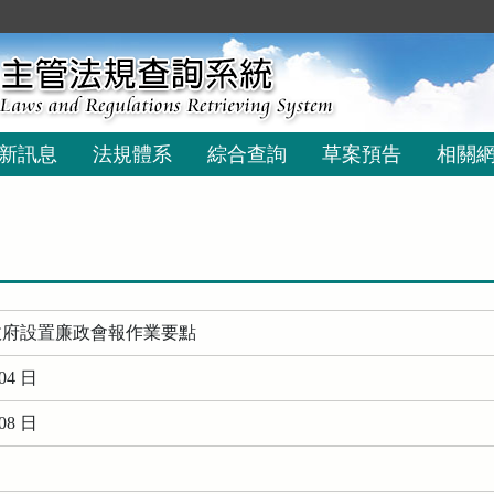
新訊息
法規體系
綜合查詢
草案預告
相關
政府設置廉政會報作業要點
04 日
08 日