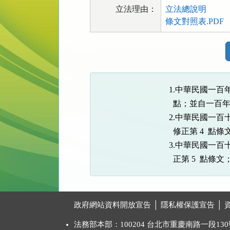
立法理由：
立法總說明
條文對照表.PDF
法
規
功
能
1.中華民國一百年
按
  點；並自一百
鈕
2.中華民國一百十
區
  修正第 4  
3.中華民國一百十
  正第 5  
:::
政府網站資料開放宣告
│
隱私權保護宣告
│
法務部本部：100204 台北市重慶南路一段130號 