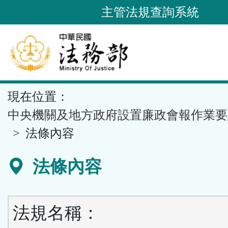
跳
主管法規查詢系統
到
主
要
內
容
::
現在位置：
區
塊
中央機關及地方政府設置廉政會報作業要
法條內容
法條內容
法規名稱：