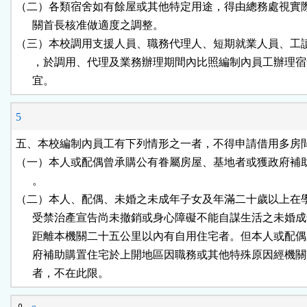
（二）各類宿舍如有餘屋或其他特定用途，得由總務處視實際
      關首長核准做適度之調整。

（三）本校調用支援人員、職務代理人、短期就業人員、工讀
      ，於調用、代理及業務辦理期間內比照編制內員工辦理宿
      宜。
5
五、本校編制內員工有下列情形之一者，不得申請借用多房間
（一）本人或配偶曾承購公有眷屬房屋、基地者或獲政府補助
      。

（二）本人、配偶、未婚之未成年子女及年滿二十歲以上在學
      受禁治產宣告尚未撤銷或身心障礙不能自謀生活之未婚成
      距離本機關二十五公里以內有自用住宅者。但本人或配偶
      府補助購置住宅於上開地區因職務或其他特殊原因經機關
      者，不在此限。