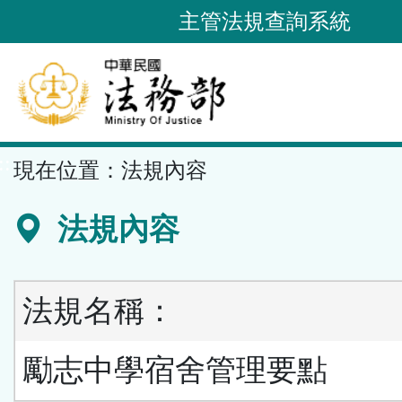
跳
主管法規查詢系統
到
主
要
內
容
::
現在位置：
法規內容
區
塊
法規內容
法規名稱：
勵志中學宿舍管理要點