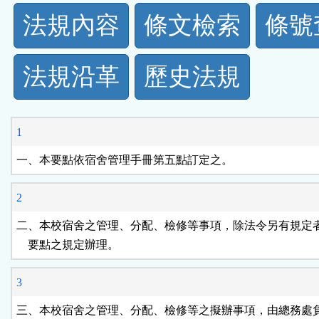
法
法規內容
條文檢索
條號
規
法規沿革
歷史法規
功
能
1
按
一、本要點依宿舍管理手冊第五點訂定之。
鈕
2
區
二、本校宿舍之管理、分配、檢修等事項，除法令另有規定者
    要點之規定辦理。
3
三、本校宿舍之管理、分配、檢修等之擬辦事項，由總務處負