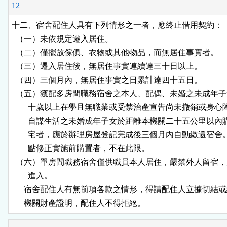
12
十二、宿舍配住人具有下列情形之一者，應終止借用契約：

  （一）未依規定遷入居住。

  （二）僅擺放傢俱、衣物或其他物品，而無居住事實者。

  （三）遷入居住後，無居住事實連續達三十日以上。

  （四）三個月內，無居住事實之日累計達四十五日。

  （五）獲配多房間職務宿舍之本人、配偶、未婚之未成年子
        十歲以上在學且無職業或受禁治產宣告尚未撤銷或身心
        自謀生活之未婚成年子女於距離本機關二十五公里以內
        宅者，應於辦理房屋登記完成後三個月內自動繳還宿舍
        點修正實施前購置者，不在此限。

  （六）單房間職務宿舍僅供職員本人居住，嚴禁外人留宿，
        進入。

      宿舍配住人有無前項各款之情形，得請配住人立據切結或
      機關財產證明，配住人不得拒絕。