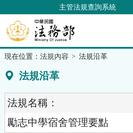
跳
主管法規查詢系統
到
主
要
內
容
::
現在位置：
法規內容
法規沿革
區
塊
法規沿革
法規名稱：
勵志中學宿舍管理要點