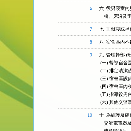
6
六  役男寢室
7
8
9
九  管理幹部 (
 (一) 督導宿
 (二) 排定清
 (三) 宿舍區設
 (四) 宿舍區
 (五) 指導役
10
十  為維護及
    交流電電