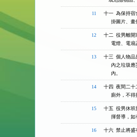
11
十一  為保持
12
十二  役男離
13
十三  個人物
      內之
14
十四  夜間二
15
十五  役男休
16
十六  禁止將