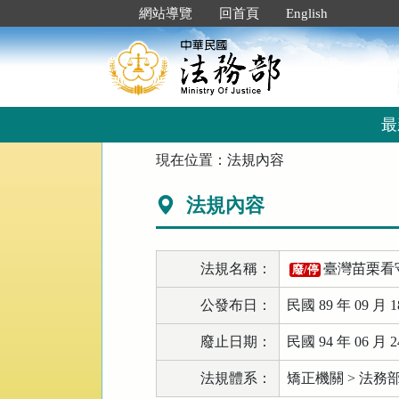
跳
:::
網站導覽
回首頁
English
到
主
要
內
容
區
最
塊
:::
現在位置：
法規內容
法規內容
法規名稱：
臺灣苗栗看
廢/停
公發布日：
民國 89 年 09 月 1
廢止日期：
民國 94 年 06 月 2
法規體系：
矯正機關 > 法