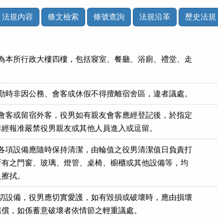
法規內容
條文檢索
條號查詢
法規沿革
歷史法規
區為本所行政大樓四樓，包括寢室、餐廳、浴廁、禮堂、走

禁會客或留宿外客，役男如有親友會客應經登記後，於指定

境各項設備應隨時保持清潔，由輪值之役男清潔值日負責打

理，所有之門窗、玻璃、燈管、桌椅、櫥櫃或其他設備等，均

一切設備，役男應切實愛護，如有毀損或破壞時，應由損壞
