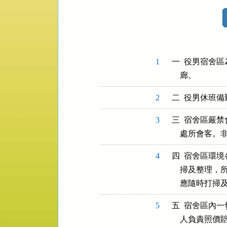
法
規
功
能
按
1
一  役男宿舍
鈕
區
2
3
三  宿舍區嚴
4
四  宿舍區環
    掃及整
5
五  宿舍區內