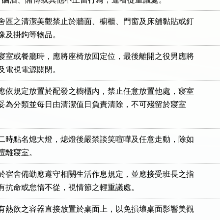
宿舍區之清潔美觀禁止於牆面、櫥櫃、門窗及床舖黏貼或釘

開寢室或餐廳時，應將座椅放回定位，最後離開之役男應將

品應依規定放置於配發之櫥櫃內，禁止任意放置他處，寢室

垃圾應妥為分類並每日由清潔值日負責清除，不可殘留於寢室

十二時點名熄大燈，熄燈後嚴禁談笑喧嘩及任意走動，除如

班於宿舍備勤應遵守相關生活作息規定，並應接受班長之指

盛有熱飲之容器直接放置於桌面上，以免損壞桌面影響美觀
