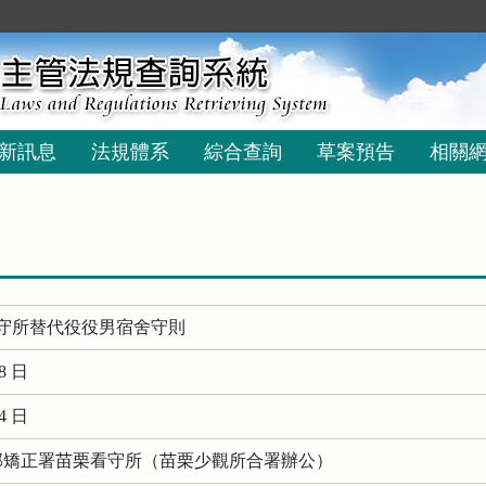
新訊息
法規體系
綜合查詢
草案預告
相關
守所替代役役男宿舍守則
8 日
4 日
務部矯正署苗栗看守所（苗栗少觀所合署辦公）