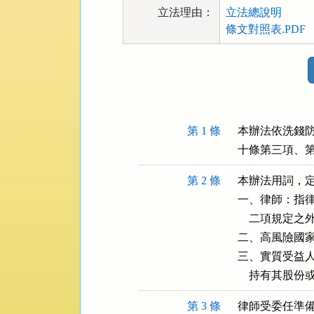
立法理由：
立法總說明
條文對照表.PDF
法
規
功
能
按
第 1 條
本辦法依洗錢防
鈕
十條第三項、
區
第 2 條
本辦法用詞，定
一、律師：指律
    二項規定
二、高風險國家
三、實質受益人
    持有其
第 3 條
律師受委任準備