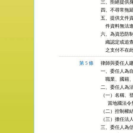
三、拒絕提供身
四、不尋常拖延
五、提供文件資
    件資料無
六、為資恐防制
    織認定
    之支付不在
第 5 條
律師與委任人建
一、委任人為自
    職業、國
二、委任人為法
（一）名稱、登
      當地
（二）控制權結
（三）擔任法人
三、委任人為信