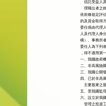
    信託受
    理職位者
依前條規定評估
的及資金取得方
委任係由代理人
人及代理人身分
構）、事務所者
委任人為下列各
，得不適用第一
一、我國政府機
二、非高風險國
三、我國公開發
四、已於非高風
    主要股
五、受我國監理
六、設立於我國
    管理之投資