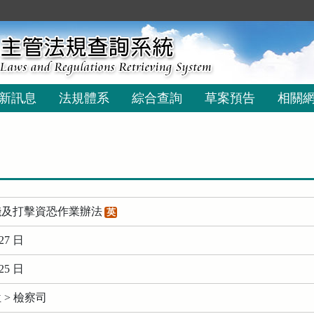
新訊息
法規體系
綜合查詢
草案預告
相關
錢及打擊資恐作業辦法
英
27 日
25 日
> 檢察司