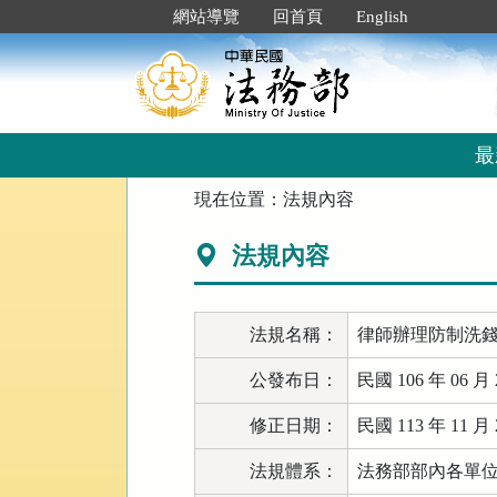
跳
:::
網站導覽
回首頁
English
到
主
要
內
容
區
最
塊
:::
現在位置：
法規內容
法規內容
法規名稱：
律師辦理防制洗
公發布日：
民國 106 年 06 月 
修正日期：
民國 113 年 11 月 
法規體系：
法務部部內各單位 