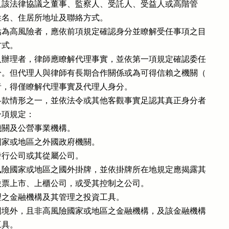
益人及該法律協議之董事、監察人、受託人、受益人或高階管

之姓名、住居所地址及聯絡方式。

為高風險者，應依前項規定確認身分並瞭解受任事項之目

式。

辦理者，律師應瞭解代理事實，並依第一項規定確認委任

。但代理人與律師有長期合作關係或為可得信賴之機關（

，得僅瞭解代理事實及代理人身分。

款情形之一，並依法令或其他客觀事實足認其真正身分者

項規定：

關及公營事業機構。

家或地區之外國政府機關。

行公司或其從屬公司。

險國家或地區之國外掛牌，並依掛牌所在地規定應揭露其

東之股票上市、上櫃公司，或受其控制之公司。

之金融機構及其管理之投資工具。

境外，且非高風險國家或地區之金融機構，及該金融機構

工具。
