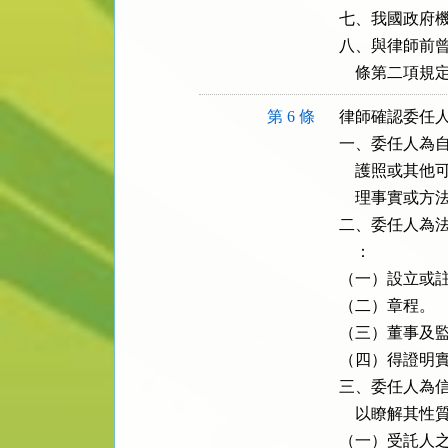
七、我國政府機
八、與律師前曾
    條第二
第 6 條
律師確認委任人
一、委任人為自
    護照或
    理事實或
二、委任人為法
    ：

（一）設立或註
（二）章程。

（三）董事及監
（四）得證明實
三、委任人為信
    以瞭解其
（一）受託人之