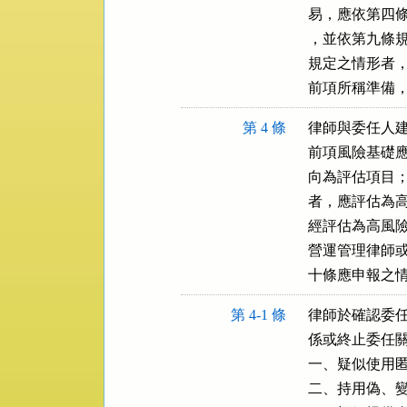
易，應依第四條
，並依第九條規
規定之情形者，
前項所稱準備
第 4 條
律師與委任人建
前項風險基礎應
向為評估項目；
者，應評估為高
經評估為高風險
營運管理律師或
十條應申報之
第 4-1 條
律師於確認委任
係或終止委任關
一、疑似使用匿
二、持用偽、變