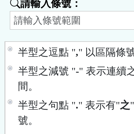
請輸入條號：
按
鈕
區
半型之逗點 "
,
" 以區隔條
半型之減號 "
-
" 表示連續
間。
半型之句點 "
.
" 表示有"
之
號。