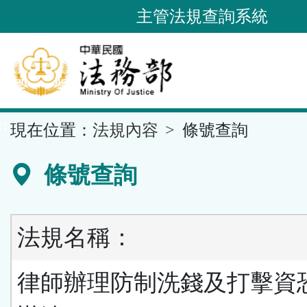
跳
主管法規查詢系統
到
主
要
內
容
::
現在位置：
法規內容
條號查詢
區
塊
條號查詢
法規名稱：
律師辦理防制洗錢及打擊資