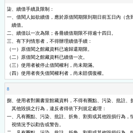
柒、續借手續及限制：

一、借閱人如欲續借，應於原借閱期限到期日前五日內（含到
    續借。

二、續借以一次為限；各冊續借期限不得逾十四日。

三、有下列情形者，不得辦理續借手續：

（一）原借閱之館藏資料已逾歸還期限。

（二）原借閱之館藏資料已續借一次。

（三）使用者被停止借閱權利，尚未期滿。

（四）使用者喪失借閱權利者，尚未賠償復權。
8
捌、使用者對圖書室館藏資料，不得有圈點、污染、批註、折
    其他毀損之行為，違反者得依下列規定處理：

一、凡有圈點、污染、批註、折角、割剪或其他毀損行為，情
    視情況予以勸告或警告。

二、凡有圈點、污染、批註、折角、割剪或其他毀損行為，情