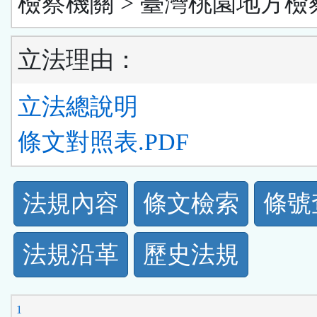
檢察機關 > 臺灣桃園地方檢
立法理由：
立法總說明
條文對照表.PDF
法
法規內容
條文檢索
條號
規
法規沿革
歷史法規
功
能
1