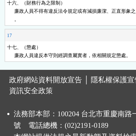
十六、（財務行為之限制）

      廉政人員不得有違反法令規定或有減損廉潔、正直形象之
      。
17
十七、（懲處）

      廉政人員違反本守則經調查屬實者，依相關規定懲處。
:
政府網站資料開放宣告
│
隱私權保護宣
資訊安全政策
法務部本部：100204 台北市重慶南路一
號 電話總機：(02)2191-0189