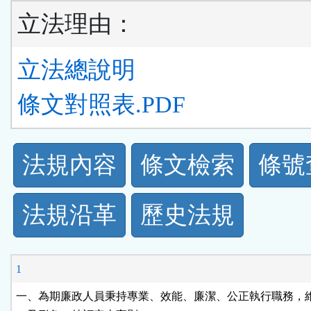
立法理由：
立法總說明
條文對照表.PDF
法
法規內容
條文檢索
條號
規
法規沿革
歷史法規
功
能
1
按
一、為期廉政人員秉持專業、效能、廉潔、公正執行職務，維