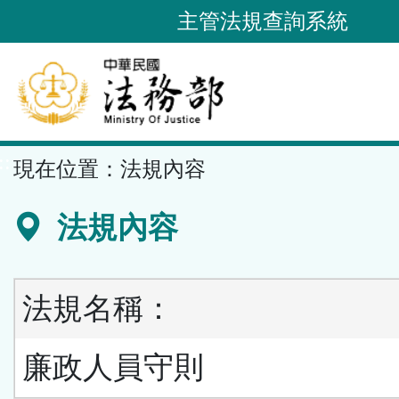
跳
主管法規查詢系統
到
主
要
內
容
::
現在位置：
法規內容
區
塊
法規內容
法規名稱：
廉政人員守則