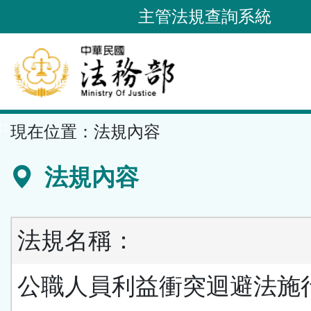
跳
主管法規查詢系統
到
主
要
內
容
::
現在位置：
法規內容
區
塊
法規內容
法規名稱：
公職人員利益衝突迴避法施