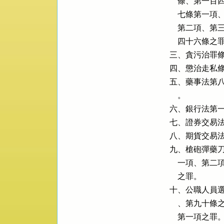
    條、第
    七條第
    第二項
    四十六條之罪
三、貪污治罪條
四、懲治走私條
五、藥事法第八
    。

六、銀行法第一
七、證券交易法
八、期貨交易法
九、槍砲彈藥刀
    一項、
    之罪。

十、公職人員選
    、第九
    第一項之罪。