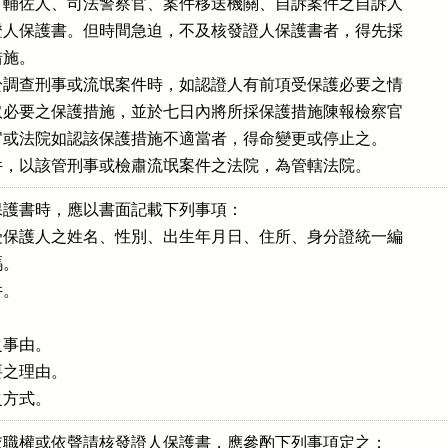
輔佐人、司法警察官、案件移送機關、自訴案件之自訴人

人保護書。但時間急迫，不及核發證人保護書者，得先採

施。

調查刑事或流氓案件時，如認證人有前項受保護必要之情

必要之保護措施，並於七日內將所採保護措施陳報檢察官

或法院如認該保護措施不適當者，得命變更或停止之。

件，以該管刑事或檢肅流氓案件之法院，為管轄法院。
護書時，應以書面記載下列事項：

保護人之姓名、性別、出生年月日、住所、身分證統一編

。

。



事由。

之理由。

之方式。
職權或依聲請核發證人保護書，應參酌下列事項定之：
