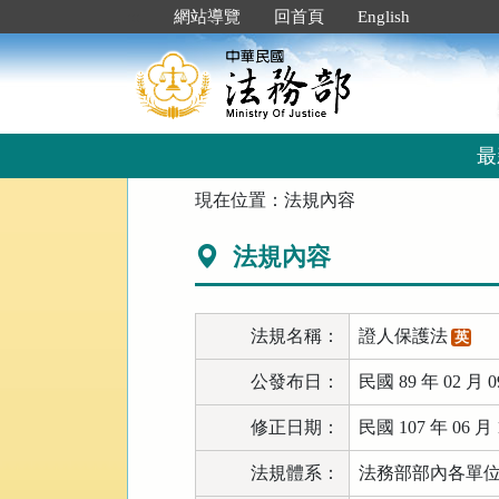
跳
:::
網站導覽
回首頁
English
到
主
要
內
容
區
最
塊
:::
現在位置：
法規內容
法規內容
法規名稱：
證人保護法
英
公發布日：
民國 89 年 02 月 0
修正日期：
民國 107 年 06 月 
法規體系：
法務部部內各單位 