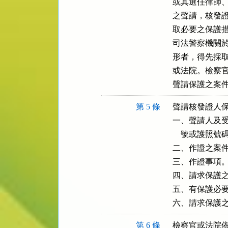
或其選任律師、
之聲請，核發證
取必要之保護措
司法警察機關於
形者，得先採取
或法院。檢察官
聲請保護之案
第 5 條
聲請核發證人保
一、聲請人及受
    號或護照號碼
二、作證之案件
三、作證事項。
四、請求保護之
五、有保護必要
六、請求保護
第 6 條
檢察官或法院依