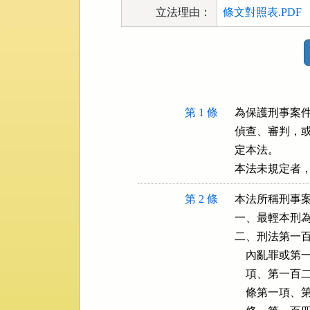
立法理由：
條文對照表.PDF
法
規
功
能
按
第 1 條
為保護刑事案件
鈕
偵查、審判，或
區
定本法。

本法未規定者
第 2 條
本法所稱刑事案
一、最輕本刑為
二、刑法第一百
    內亂罪
    項、第
    條第一