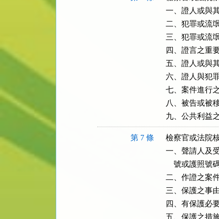
一、證人或與其
二、犯罪或流氓
三、犯罪或流氓
四、證言之重要
五、證人或與其
六、證人與犯罪
七、案件進行之
八、被告或被移
九、公共利益
第 7 條
檢察官或法院核
一、聲請人及受
    號或護照號碼
二、作證之案件
三、保護之事由
四、有保護必要
五、保護之措施