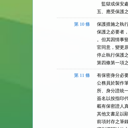
    監獄或保
五、應受保護
第 10 條
保護措施之執行
保護之必要者，
。但其因情事變
官同意，變更原
停止執行保護之
第四條第一項
第 11 條
有保密身分必要
公務員於製作筆
所、身分證統一
簽名以按指印代
載有保密證人真
其他文書足以顯
前項封存之筆錄