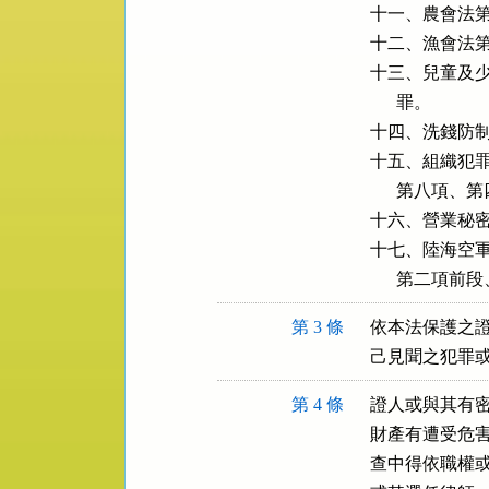
十一、農會法第
十二、漁會法第
十三、兒童及少
      罪。

十四、洗錢防制
十五、組織犯罪
      第八
十六、營業秘密
十七、陸海空軍
      第
第 3 條
依本法保護之證
己見聞之犯罪
第 4 條
證人或與其有密
財產有遭受危害
查中得依職權或