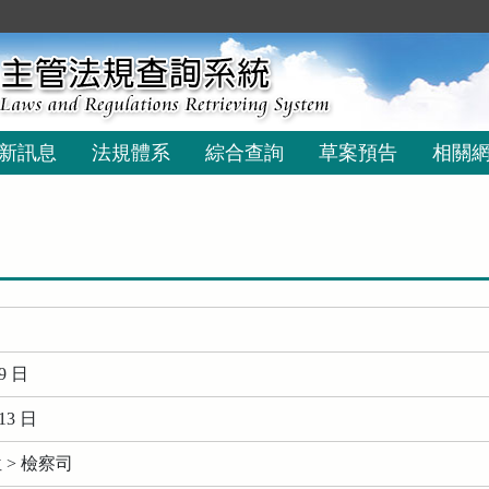
新訊息
法規體系
綜合查詢
草案預告
相關
9 日
13 日
> 檢察司