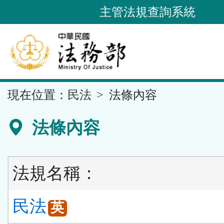
跳
主管法規查詢系統
到
主
要
內
容
::
現在位置：
民法
法條內容
區
塊
法條內容
法規名稱：
民法
英