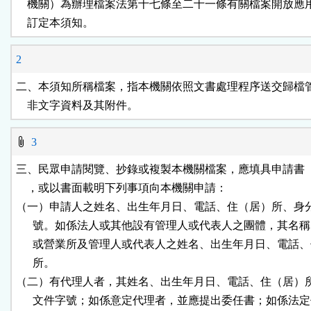
    機關）為辦理檔案法第十七條至二十一條有關檔案開放應
鈕
    訂定本須知。
區
2
二、本須知所稱檔案，指本機關依照文書處理程序送交歸檔管
    非文字資料及其附件。
3
三、民眾申請閱覽、抄錄或複製本機關檔案，應填具申請書（
    ，或以書面載明下列事項向本機關申請：

（一）申請人之姓名、出生年月日、電話、住（居）所、身分
      號。如係法人或其他設有管理人或代表人之團體，其名稱
      或營業所及管理人或代表人之姓名、出生年月日、電話、
      所。

（二）有代理人者，其姓名、出生年月日、電話、住（居）所
      文件字號；如係意定代理者，並應提出委任書；如係法定