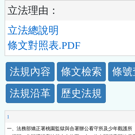
立法理由：
立法總說明
條文對照表.PDF
法
法規內容
條文檢索
條號
規
法規沿革
歷史法規
功
能
1
按
一、法務部矯正署桃園監獄與合署辦公看守所及少年觀護所（