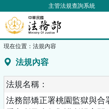
跳
主管法規查詢系統
到
主
要
內
容
::
現在位置：
法規內容
區
塊
法規內容
法規名稱：
法務部矯正署桃園監獄與合