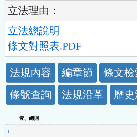
立法理由：
立法總說明
條文對照表.PDF
法
法規內容
編章節
條文檢
規
條號查詢
法規沿革
歷史
功
能
壹、總則
按
1