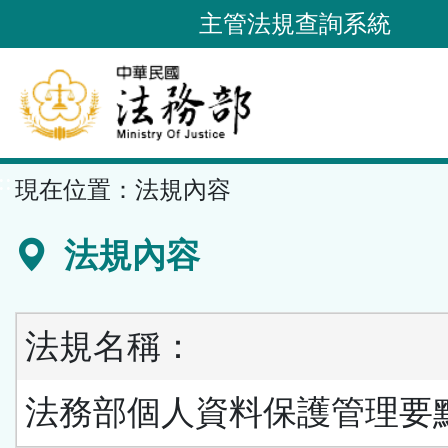
跳
主管法規查詢系統
到
主
要
內
容
::
現在位置：
法規內容
區
塊
法規內容
法規名稱：
法務部個人資料保護管理要