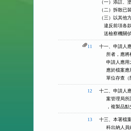
（一）添註、塗
（二）拆散已裝
（三）以其他方
    違反前
    送檢察機關
11
十一、申請人應
      所者
      申請
      應於
      單位存
12
十二、申請人應
      案管
      ，複製
13
十三、本署檔案
      科