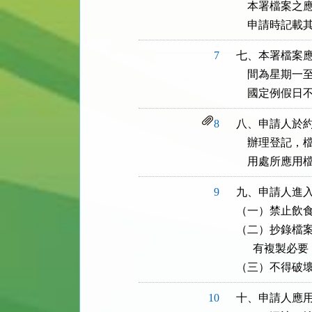
    本署檔
    申請時記
7
七、本署檔案應
    間為星期一至
    國定例
8
八、申請人於約
    辦理登
    用處所應用
9
九、申請人進入
（一）禁止飲食
（二）抄錄檔案
      有複
（三）不得破
10
十、申請人應用