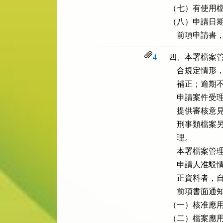
（七）有使用檔
（八）申請日期
    前項申
4
四、本署檔案管
    合規定
    補正；逾
    申請案
    提供審
    刑事類
    理。

    本署檔
    申請人
    正資料者
    前項書
（一）核准應用
（二）檔案應用