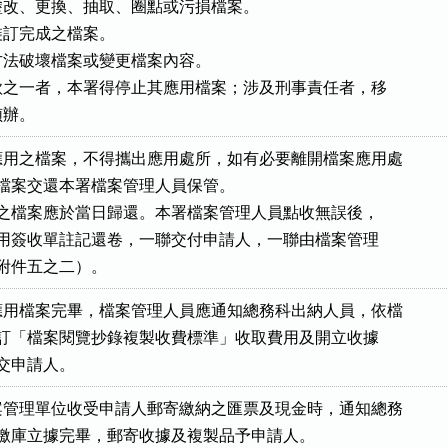
改、更換、抽取、圈點或污損檔案。

訂完成之檔案。

法破壞檔案或變更檔案內容。

項各款之一者，本署得停止其應用檔案；涉及刑事責任者，移

偵辦。
用之檔案，不得攜出應用處所，如有必要離開檔案應用處

，應將檔案交還本署檔案管理人員保管。

人應用之檔案應於當日歸還。本署檔案管理人員點收無誤後，

檔案應用簽收單註記還卷，一聯交付申請人，一聯由檔案管理

查（附件五之二）。
用檔案完畢，檔案管理人員應通知總務科出納人員，依檔

理局所訂「檔案閱覽抄錄複製收費標準」收取費用及開立收據

品點交申請人。
管理單位收受申請人郵寄繳納之匯票及現金時，通知總務

出納人員繳庫立據完畢，郵寄收據及複製品予申請人。