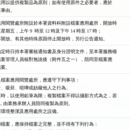
案之應用以提供複製品為原則；如有使用原件之必要者，應於

載其事由。
用閱覽處所附設於本署資料科附設檔案應用處所，開放時

星期五，上午 9  時至 12 時及下午 14 時至 17 時；

假日不開放。有其他特殊原因停止開放時，另行公告週知。
定時日持本署審核通知書及身分證明文件，至本署服務檯

記，檔案管理人員核對無訛後（附件五之一），陪同至檔案應

檔案。
檔案應用閱覽處所，應遵守下列事項：

、吸菸、喧嘩或妨礙他人之行為。

時，以使用鉛筆為限；複製檔案不得以攝影方式為之，若

製必要，由業務承辦人員陪同複製為原則。

壞環境整潔及應用處所之設備。
檔案，應保持檔案之完整，並不得有下列行為：
