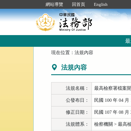
跳
:::
網站導覽
回首頁
English
到
主
要
內
容
區
最
塊
:::
現在位置：
法規內容
法規內容
法規名稱：
最高檢察署檔案
公發布日：
民國 100 年 04 月 
修正日期：
民國 107 年 08 月 
法規體系：
檢察機關 > 最高