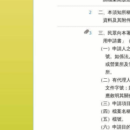
區
2
二、本須知所稱
    資料及其附
3
三、民眾向本署
    用申請
（一）申請人之
      號。
      或營
      所。

（二）有代理人
      文件
      應敘明其關
（三）申請項目
（四）檔案名稱
（五）檔號。

（六）申請目的