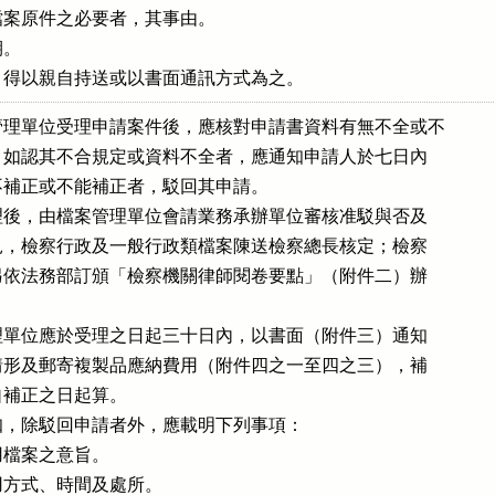
案原件之必要者，其事由。

。

請書，得以親自持送或以書面通訊方式為之。
理單位受理申請案件後，應核對申請書資料有無不全或不

情形，如認其不合規定或資料不全者，應通知申請人於七日內

期不補正或不能補正者，駁回其申請。

件受理後，由檔案管理單位會請業務承辦單位審核准駁與否及

核意見，檢察行政及一般行政類檔案陳送檢察總長核定；檢察

檔案另依法務部訂頒「檢察機關律師閱卷要點」（附件二）辦

案管理單位應於受理之日起三十日內，以書面（附件三）通知

准駁情形及郵寄複製品應納費用（附件四之一至四之三），補

，自補正之日起算。

面通知，除駁回申請者外，應載明下列事項：

檔案之意旨。

方式、時間及處所。
