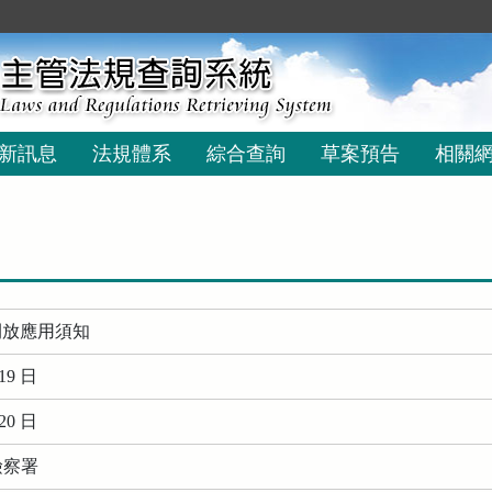
新訊息
法規體系
綜合查詢
草案預告
相關
開放應用須知
19 日
20 日
檢察署