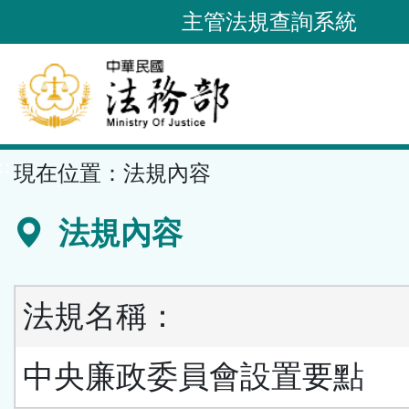
跳
主管法規查詢系統
到
主
要
內
容
::
現在位置：
法規內容
區
塊
法規內容
法規名稱：
中央廉政委員會設置要點