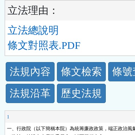
立法理由：
立法總說明
條文對照表.PDF
法
法規內容
條文檢索
條號
規
法規沿革
歷史法規
功
能
1
按
一、行政院（以下簡稱本院）為統籌廉政政策，端正政治風氣