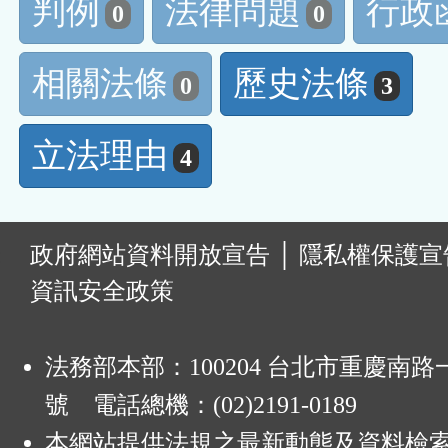
判例
法律問題
行政
0
0
相關法條
歷史法條
0
3
立法理由
4
:
政府網站資料開放宣告
│
隱私權保護宣
資訊安全政策
法務部本部：100204 台北市重慶南路一
號 電話總機：(02)2191-0189
本網站提供法規之最新動態及資料檢