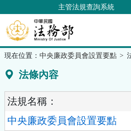
跳
主管法規查詢系統
到
主
要
內
容
::
現在位置：
中央廉政委員會設置要點
區
塊
法條內容
法規名稱：
中央廉政委員會設置要點