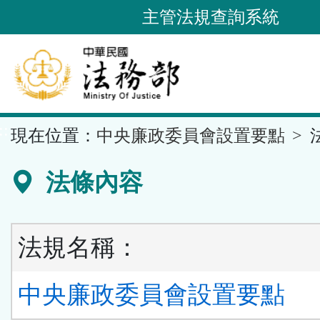
跳
主管法規查詢系統
到
主
要
內
容
::
現在位置：
中央廉政委員會設置要點
區
塊
法條內容
法規名稱：
中央廉政委員會設置要點