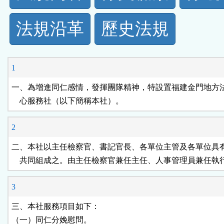
規
法規沿革
歷史法規
功
能
1
按
一、為增進同仁感情，發揮團隊精神，特設置福建金門地方法
    心服務社（以下簡稱本社）。
鈕
2
區
二、本社以主任檢察官、書記官長、各單位主管及各單位具有
    共同組成之。由主任檢察官兼任主任、人事管理員兼任執
3
三、本社服務項目如下：

（一）同仁分娩慰問。
