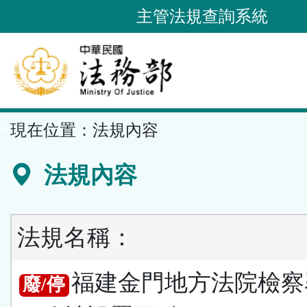
跳
主管法規查詢系統
到
主
要
內
容
::
現在位置：
法規內容
區
塊
法規內容
法規名稱：
福建金門地方法院檢察
廢/停