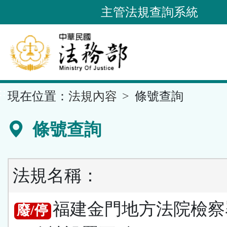
跳
主管法規查詢系統
到
主
要
內
容
::
現在位置：
法規內容
條號查詢
區
塊
條號查詢
法規名稱：
福建金門地方法院檢察
廢/停