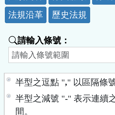
規
法規沿革
歷史法規
功
能
請輸入條號：
按
鈕
區
半型之逗點 "
,
" 以區隔條
半型之減號 "
-
" 表示連續
間。