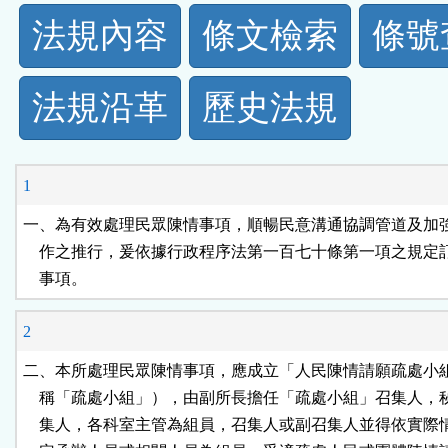
法
法規內容
條文檢索
條號
規
法規沿革
歷史法規
功
能
1
按
一、為有效處理民眾陳情事項，順暢民意溝通協調管道及加強
    作之推行，爰依據行政程序法第一百七十條第一項之規定
鈕
    事項。
區
2
二、本所處理民眾陳情事項，應成立「人民陳情請願疏處小組
    稱「疏處小組」），由副所長擔任「疏處小組」召集人，
    集人，各科室主管為組員，召集人或副召集人並得依實際