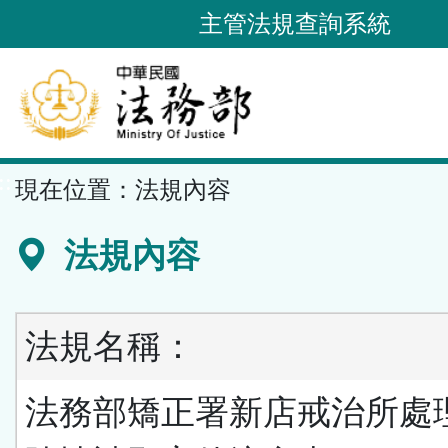
跳
主管法規查詢系統
到
主
要
內
容
::
現在位置：
法規內容
區
塊
法規內容
法規名稱：
法務部矯正署新店戒治所處