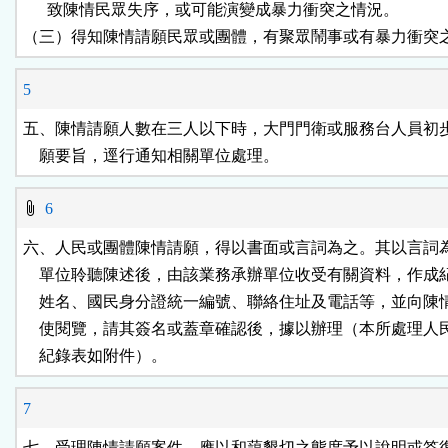
      致陳情民眾失序，或可能演變成暴力衝突之情況。

（三）得知陳情請願民眾或團體，有聚眾鬧事或有暴力衝突
5
五、陳情請願人數在三人以下時，大門門衛或服務台人員初步
    願要旨，逕行通知相關單位處理。
6
六、人民或團體陳情請願，得以書面或言詞為之。其以言詞為
    單位聆聽陳述後，由該業務承辦單位收受有關資料，作成
    姓名、國民身分證統一編號、聯絡住址及電話等，並向陳
    使閱覽，請其簽名或蓋章確認後，據以辦理（本所處理人
    紀錄表如附件）。
7
七、受理陳情請願案件，應以和藹懇切之態度予以說明或答復