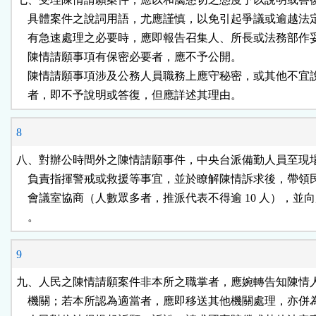
    具體案件之說詞用語，尤應謹慎，以免引起爭議或逾越法
    有急速處理之必要時，應即報告召集人、所長或法務部作
    陳情請願事項有保密必要者，應不予公開。

    陳情請願事項涉及公務人員職務上應守秘密，或其他不宜
    者，即不予說明或答復，但應詳述其理由。
8
八、對辦公時間外之陳情請願事件，中央台派備勤人員至現場
    負責指揮警戒或救援等事宜，並於瞭解陳情訴求後，帶領
    會議室協商（人數眾多者，推派代表不得逾 10 人），並向
    。
9
九、人民之陳情請願案件非本所之職掌者，應婉轉告知陳情人
    機關；若本所認為適當者，應即移送其他機關處理，亦併為