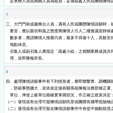
    定承辦人員或相關人員為組員，妥適疏處人民或團體陳情
3
三、大門門衛或服務台人員，遇有人民或團體陳情請願時，初
    要旨，應以親切和藹之態度將陳情人引入二樓會議室靜候
    數多者，應請陳情人推薦代表，最多不得逾十人，其餘安
    地點休息。

    召集人或副召集人應指定「疏處小組」之相關業務成員共
    理，並即陳報所長。
4
四、處理陳情請願事件有下列情形者，應即聯繫警、調機關前
    ，防範事態擴大，並依規定循有關系統陳報法務部矯正署
    單位，俾使上級單位能確實掌握狀況，作正確之政策決定：
（一）發現或有合理可疑陳情請願民眾或團體有攜帶危險物品
（二）發現或有合理可疑在陳情請願事件中有從中煽動鼓惑之