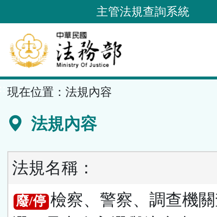
跳
主管法規查詢系統
到
主
要
內
容
::
現在位置：
法規內容
區
塊
法規內容
法規名稱：
檢察、警察、調查機關
廢/停