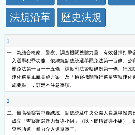
規
法規沿革
歷史法規
功
能
1
按
一、為結合檢察、警察、調查機關整體力量，有效發揮打擊金
    入選舉犯罪功能，依總統副總統選舉罷免法第一百條、公
鈕
    罷免法第一百一十五條、調度司法警察條例第一條、行政
    淨化選舉風氣實施方案」及「檢察機關執行選舉查察淨化
區
    施要點」，訂定本注意事項。
2
二、最高檢察署每逢總統、副總統及中央公職人員選舉投票日
    成立「查察賄選暴力督導小組」（以下簡稱督導小組），
    查察賄選、暴力介入選舉事宜。