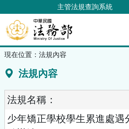
跳
主管法規查詢系統
到
主
要
內
容
::
現在位置：
法規內容
區
塊
法規內容
法規名稱：
少年矯正學校學生累進處遇