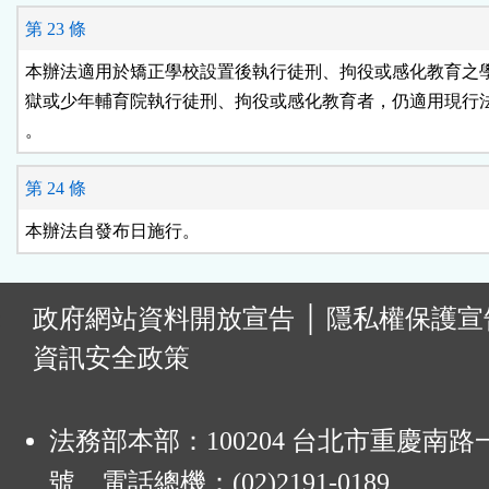
第 23 條
本辦法適用於矯正學校設置後執行徒刑、拘役或感化教育之學
獄或少年輔育院執行徒刑、拘役或感化教育者，仍適用現行法
。
第 24 條
本辦法自發布日施行。
:
政府網站資料開放宣告
│
隱私權保護宣
資訊安全政策
法務部本部：100204 台北市重慶南路一
號 電話總機：(02)2191-0189