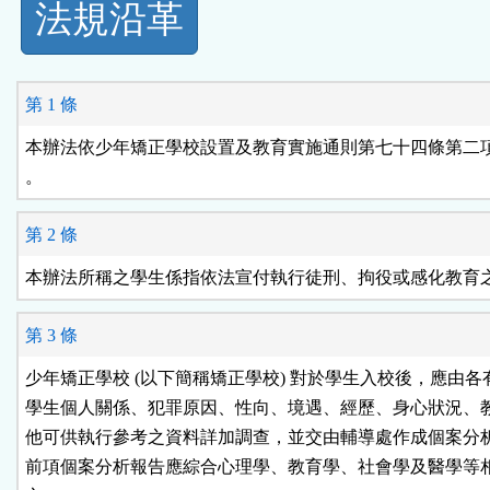
法規沿革
功
能
第 1 條
按
本辦法依少年矯正學校設置及教育實施通則第七十四條第二項
。
鈕
第 2 條
區
本辦法所稱之學生係指依法宣付執行徒刑、拘役或感化教育
第 3 條
少年矯正學校 (以下簡稱矯正學校) 對於學生入校後，應由各
學生個人關係、犯罪原因、性向、境遇、經歷、身心狀況、教
他可供執行參考之資料詳加調查，並交由輔導處作成個案分析
前項個案分析報告應綜合心理學、教育學、社會學及醫學等相