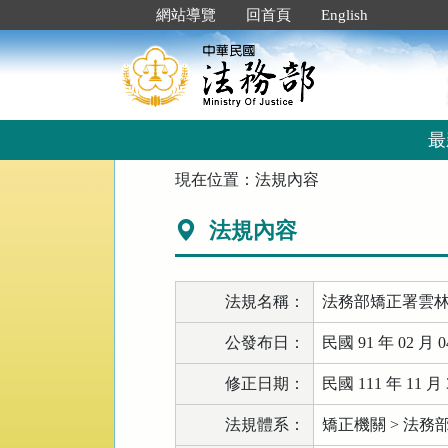
跳
:::
網站導覽
回首頁
English
到
主
要
內
容
區
最
塊
:::
現在位置：
法規內容
法規內容
法規名稱：
法務部矯正署雲
公發布日：
民國 91 年 02 月 0
修正日期：
民國 111 年 11 月 
法規體系：
矯正機關 > 法