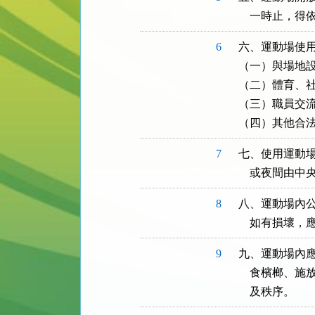
    一時止，
6
六、運動場使用
（一）與場地設
（二）體育、社
（三）職員交流
（四）其他合
7
七、使用運動場
    或夜間
8
八、運動場內公
    如有損壞
9
九、運動場內應
    食檳榔
    及秩序。