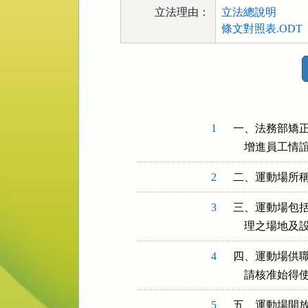
立法理由：
立法總說明
條文對照表.ODT
法
規
功
能
按
1
一、法務部矯正
鈕
    增進員
區
2
二、運動場所
3
三、運動場包括
    理之場
4
四、運動場供職
    請核准始得
5
五、運動場開放