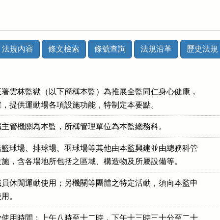
法規內容
條文檢索
條號查詢
法規沿革
歷史法規
署雲林監獄（以下簡稱本監）為推展全監同仁身心健康，

工情誼，提供運動場各項設施功能，特制定本要點。
稱主管機關為本監，所稱管理單位為本監總務科。
籃球場、排球場、羽球場等其他由本監興建並由總務科管

地及設施，含各場地所包括之區域、構造物及所屬設備等。
員休閒運動使用；另機關等團體之特定活動，須向本監申

使用。
使用時間：上午八時至十二時，下午十三時三十分至二十
