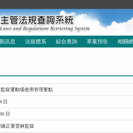
新訊息
法規體系
綜合查詢
草案預告
相關
林監獄運動場使用管理要點
4 日
30 日
務部矯正署雲林監獄