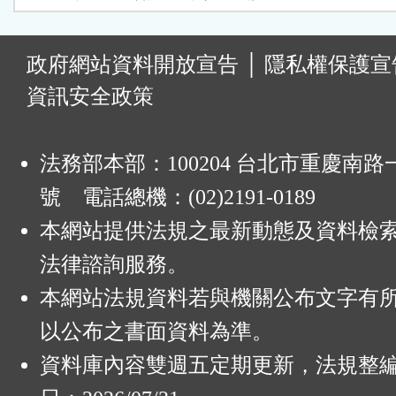
:
政府網站資料開放宣告
│
隱私權保護宣
資訊安全政策
法務部本部：100204 台北市重慶南路一
號 電話總機：(02)2191-0189
本網站提供法規之最新動態及資料檢
法律諮詢服務。
本網站法規資料若與機關公布文字有
以公布之書面資料為準。
資料庫內容雙週五定期更新，法規整