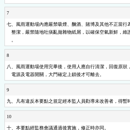
7
七、風雨運動場內應嚴禁吸煙、酗酒、賭博及其他不正當行為
    整潔，嚴禁隨地吐痰亂拋雜物紙屑，以確保空氣新鮮，維
    。
8
八、風雨運動場使用完畢後，使用人應自行清潔，回復原狀，
    電源及電器開關，大門確定上鎖後才可離去。
9
九、凡有違反本要點之規定經本監人員勸導未改善者，得暫
10
十、本要點經監務會議通過後實施，修正時亦同。