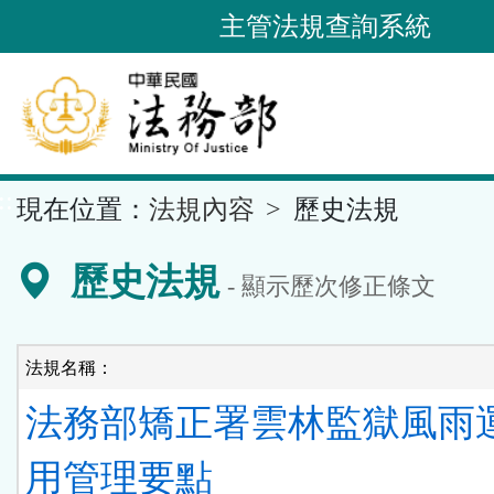
跳
主管法規查詢系統
到
主
要
內
容
::
現在位置：
法規內容
歷史法規
區
塊
歷史法規
- 顯示歷次修正條文
法規名稱：
法務部矯正署雲林監獄風雨
用管理要點