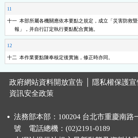
11
十一  本部所屬各機關應依本要點之規定，成立「災害防救暨
      報」，并自行訂定執行要點配合實施。
12
十二  本作業要點陳奉核定後實施，修正時亦同。
:
政府網站資料開放宣告
│
隱私權保護宣
資訊安全政策
法務部本部：100204 台北市重慶南路一
號 電話總機：(02)2191-0189