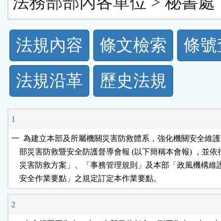
法務部部內各單位 > 秘書處
法
法規內容
條文檢索
條號
規
法規沿革
歷史法規
功
能
1
按
一  為建立本部及所屬機關災害防救體系，強化機關安全維護
    部災害防救暨安全防護督導會報 (以下簡稱本會報) ，並依
鈕
    災害防救方案」、「事務管理規則」及本部「政風機構維
    安全作業要點」之規定訂定本作業要點。
區
2