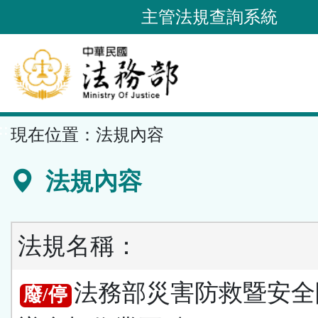
跳
主管法規查詢系統
到
主
要
內
容
::
現在位置：
法規內容
區
塊
法規內容
法規名稱：
法務部災害防救暨安全
廢/停