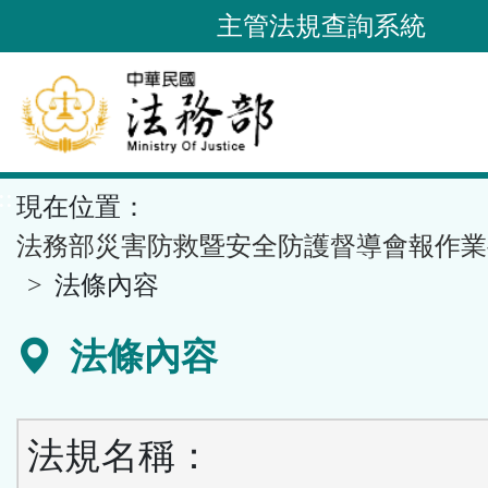
跳
主管法規查詢系統
到
主
要
內
容
::
現在位置：
區
塊
法務部災害防救暨安全防護督導會報作業
法條內容
法條內容
法規名稱：