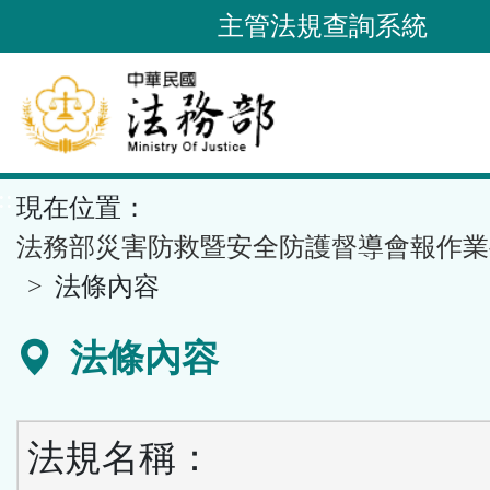
跳
主管法規查詢系統
到
主
要
內
容
::
現在位置：
區
塊
法務部災害防救暨安全防護督導會報作業
法條內容
法條內容
法規名稱：