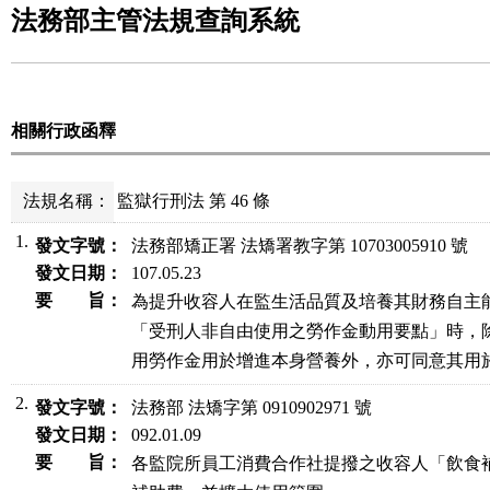
法務部主管法規查詢系統
相關行政函釋
法規名稱：
監獄行刑法 第 46 條
1.
發文字號：
法務部矯正署 法矯署教字第 10703005910 號
發文日期：
107.05.23
要 旨：
為提升收容人在監生活品質及培養其財務自主能
「受刑人非自由使用之勞作金動用要點」時，除
用勞作金用於增進本身營養外，亦可同意其用
2.
發文字號：
法務部 法矯字第 0910902971 號
發文日期：
092.01.09
要 旨：
各監院所員工消費合作社提撥之收容人「飲食補