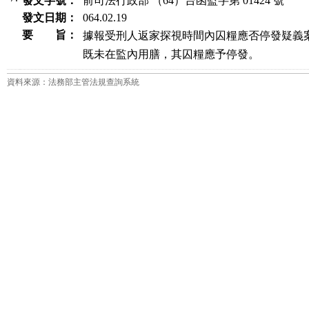
發文字號：
前司法行政部 （64）台函監字第 01424 號
發文日期：
064.02.19
要 旨：
據報受刑人返家探視時間內囚糧應否停發疑義案
既未在監內用膳，其囚糧應予停發。
資料來源：法務部主管法規查詢系統