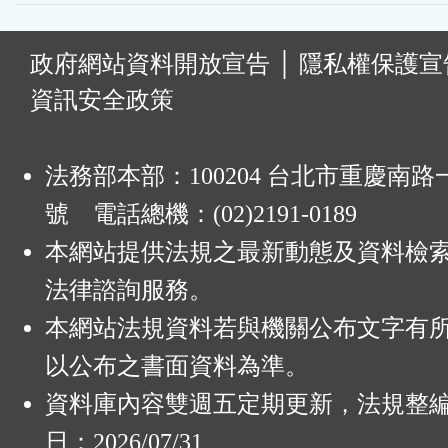
:
政府網站資料開放宣告
│
隱私權保護宣
資訊安全政策
法務部本部：100204 台北市重慶南路一
號 電話總機：(02)2191-0189
本網站提供法規之最新動態及資料檢
法律諮詢服務。
本網站法規資料若與機關公布文字有
以公布之書面資料為準。
資料庫內容雙週五定期更新，法規整
日：2026/07/31