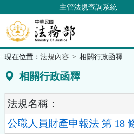
跳
主管法規查詢系統
到
主
要
內
容
::
現在位置：
法規內容
相關行政函釋
區
塊
相關行政函釋
法規名稱：
公職人員財產申報法 第 18 