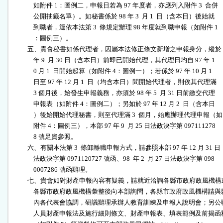
              如附件 1：圖例二，申報日若為 97 年度者，亦應列入附件 3  合併

              公開抽籤名單）。如秘書係於 98 年 3  月 1  日（含本日）後始就

              到職者，逕依本法第 3  條規定辦理 98 年度就到職申報（如附件 1

              ：圖例三）。                                                

          五、貴會秘書如係代理者，因屬本法修正條文新增之申報身分，縱於 97
              年 9  月 30 日（含本日）前即已開始代理，其代理日均自 97 年 1

              0 月 1  日開始起算（如附件 4：圖例一）；若係於 97 年 10 月 1

              日至 97 年 12 月 1  日（均含本日）間開始代理者，則俟其代理滿

              3 個月後，始發生申報義務，亦須於 98 年 5  月 31 日前繳交代理

              申報表（如附件 4：圖例二）；另如於 97 年 12 月 2  日（含本日

              ）後始開始代理秘書，則至代理滿 3  個月，始應辦理代理申報（如

              附件 4：圖例三），本部 97 年 9  月 25 日法政決字第 097111278

              8 號足資參照。                                              

          六、有關本法第 3  條卸離職申報方式，請參照本部 97 年 12 月 31 日

              法政決字第 0971120727 號函、98  年 2  月 27 日法政決字第 098

              0007286 號函辦理。                                          

          七、貴會如對財產申報內容有疑義，請就近洽詢各縣市政府政風機構
              各縣市政府政風機構彙整後向本部詢問，各縣市政府政風機構請與縣
              內各代表會協調，研議辦理承辦人教育訓練及申報人說明會；另公職
              人員財產申報法及施行細則條文、財產申報表、填表範例及前揭函釋