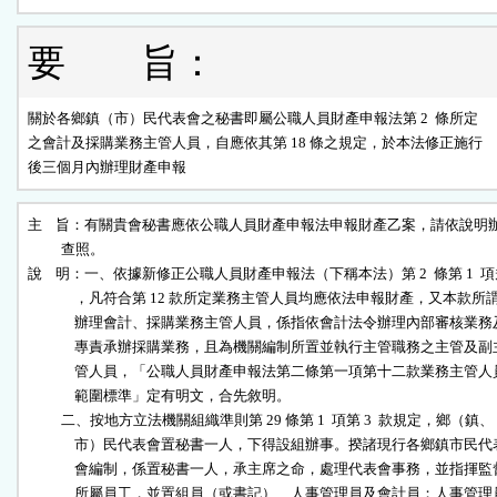
要 旨：
關於各鄉鎮（市）民代表會之秘書即屬公職人員財產申報法第 2  條所定

之會計及採購業務主管人員，自應依其第 18 條之規定，於本法修正施行

後三個月內辦理財產申報
主    旨：有關貴會秘書應依公職人員財產申報法申報財產乙案，請依說明辦
          查照。                                                          

說    明：一、依據新修正公職人員財產申報法（下稱本法）第 2  條第 1  項
              ，凡符合第 12 款所定業務主管人員均應依法申報財產，又本款所謂
              辦理會計、採購業務主管人員，係指依會計法令辦理內部審核業務及
              專責承辦採購業務，且為機關編制所置並執行主管職務之主管及副主
              管人員，「公職人員財產申報法第二條第一項第十二款業務主管人員
              範圍標準」定有明文，合先敘明。                              

          二、按地方立法機關組織準則第 29 條第 1  項第 3  款規定，鄉（鎮、

              市）民代表會置秘書一人，下得設組辦事。揆諸現行各鄉鎮市民代表
              會編制，係置秘書一人，承主席之命，處理代表會事務，並指揮監督
              所屬員工，並置組員（或書記）、人事管理員及會計員；人事管理員