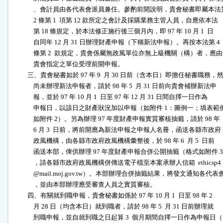
              、會計員由各代表會派員兼任。參酌前開說明，貴會秘書即屬本法第
              2 條第 1  項第 12 款所定之會計及採購業務主管人員，自應依本法

              第 18 條規定，於本法修正施行後三個月內，即 97 年 10 月 1  日

              自同年 12 月 31 日辦理財產申報（下稱新法申報）。再按本法第 4

              條第 2  款規定，貴會係屬無政風單位亦無上級機關（構）者，應由

              貴會指定之單位受理前開申報。                                

          三、貴會秘書如於 97 年 9  月 30 日前（含本日）即擔任秘書職務，然
              尚未辦理新法申報者，請於 98 年 5  月 31 日前向貴會補辦新法申

              報，並於 97 年 10 月 1  日至 97 年 12 月 31 日間自擇一日作為

              申報日，以該日之財產狀況加以申報（如附件 1：圖例一；填表範例
              如附件 2）。另為辦理 97 年度財產申報實質審核抽籤，請於 98 年

              6 月 3  日前，將前開應為新法申報之申報人名冊，函送各縣市政府

              政風機構，由各縣市政府政風機構彙整後，於 98 年 6  月 5  日前

              函送本部，俾供辦理 97 年度財產申報合併公開抽籤（格式如附件 3

              ，請各縣市政府政風機構併傳送電子檔至本案承辦人信箱  ethicsp4

              @mail.moj.gov.tw）。本部辦理合併抽籤結果，將發文通知各代表會
              ，並由本部辦理應受審查人員之實質審核。                      

          四、有關就到職申報，貴會秘書如係於 97 年 10 月 1  日至 98 年 2  

              月 28 日（均含本日）就到職者，請於 98 年 5  月 31 日前辦理就

              到職申報，並自就到職之日起算 3  個月期間自擇一日作為申報日（
