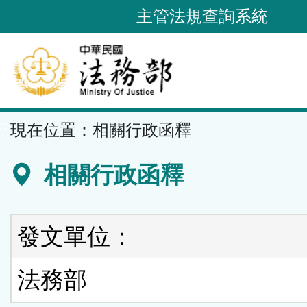
跳
主管法規查詢系統
到
主
要
內
容
::
現在位置：
相關行政函釋
區
塊
相關行政函釋
發文單位：
法務部