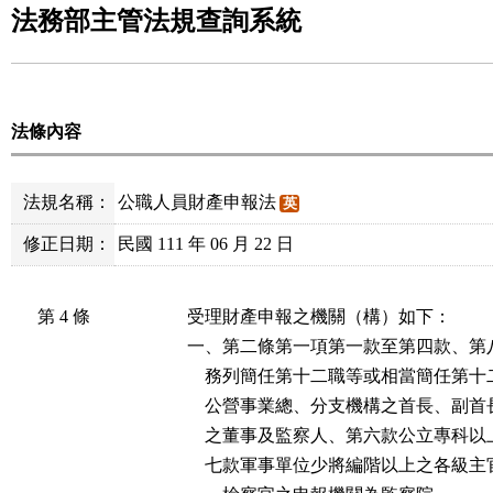
法務部主管法規查詢系統
法條內容
法規名稱：
公職人員財產申報法
英
修正日期：
民國 111 年 06 月 22 日
第 4 條
受理財產申報之機關（構）如下：

一、第二條第一項第一款至第四款、第
    務列簡任第十二職等或相當簡任第
    公營事業總、分支機構之首長、副
    之董事及監察人、第六款公立專科
    七款軍事單位少將編階以上之各級